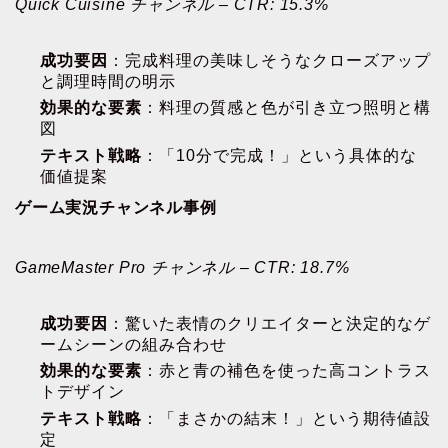
Quick Cuisine チャンネル – CTR: 15.3%
成功要因
：完成料理の美味しそうなクローズアップ
と調理時間の明示
効果的な要素
：料理の質感と色が引き立つ照明と構
図
テキスト戦略
：「10分で完成！」という具体的な
価値提案
ゲーム実況チャンネル事例
GameMaster Pro チャンネル – CTR: 18.7%
成功要因
：驚いた表情のクリエイターと決定的なゲ
ームシーンの組み合わせ
効果的な要素
：赤と青の補色を使った高コントラス
トデザイン
テキスト戦略
：「まさかの結末！」という期待値設
定