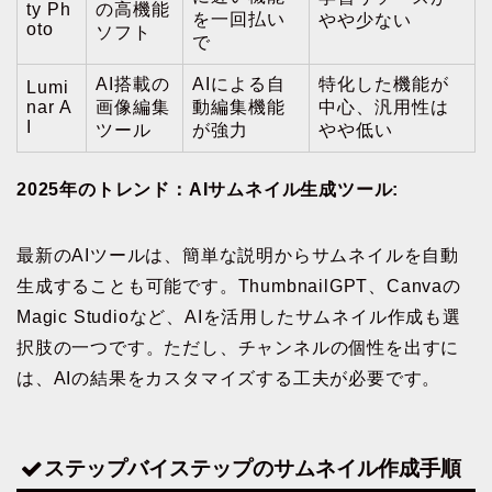
ty Ph
の高機能
を一回払い
やや少ない
oto
ソフト
で
AI搭載の
AIによる自
特化した機能が
Lumi
nar A
画像編集
動編集機能
中心、汎用性は
I
ツール
が強力
やや低い
2025年のトレンド：AIサムネイル生成ツール:
最新のAIツールは、簡単な説明からサムネイルを自動
生成することも可能です。ThumbnailGPT、Canvaの
Magic Studioなど、AIを活用したサムネイル作成も選
択肢の一つです。ただし、チャンネルの個性を出すに
は、AIの結果をカスタマイズする工夫が必要です。
ステップバイステップのサムネイル作成手順