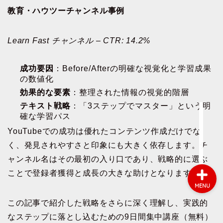
教育・ハウツーチャンネル事例
会社概要
Learn Fast チャンネル – CTR: 14.2%
サービス
成功要因
：Before/Afterの明確な視覚化と学習成果
の数値化
採用情報
効果的な要素
：整理された情報の視覚的階層
テキスト戦略
：「3ステップでマスター」という明
確な学習パス
お問い合わせ
YouTubeでの成功は優れたコンテンツ作成だけでな
く、発見されやすさと印象にも大きく依存します。チ
ャンネル名はその最初の入り口であり、戦略的に選ぶ
ことで登録者獲得と成長の大きな助けとなります。
MENU
この記事で紹介した戦略をさらに深く理解し、実践的
なステップに落とし込むための9日間集中講座（無料）