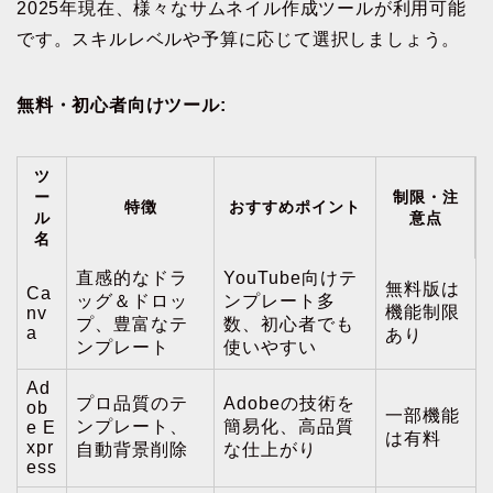
2025年現在、様々なサムネイル作成ツールが利用可能
です。スキルレベルや予算に応じて選択しましょう。
無料・初心者向けツール:
ツ
ー
制限・注
特徴
おすすめポイント
ル
意点
名
直感的なドラ
YouTube向けテ
無料版は
Ca
ッグ＆ドロッ
ンプレート多
機能制限
nv
プ、豊富なテ
数、初心者でも
a
あり
ンプレート
使いやすい
Ad
プロ品質のテ
Adobeの技術を
ob
一部機能
ンプレート、
簡易化、高品質
e E
は有料
xpr
自動背景削除
な仕上がり
ess