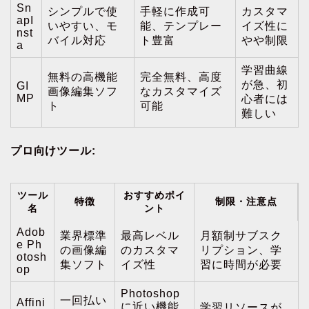
Sn
シンプルで使
手軽に作成可
カスタマ
apI
いやすい、モ
能、テンプレー
イズ性に
nst
バイル対応
ト豊富
やや制限
a
学習曲線
無料の高機能
完全無料、高度
が急、初
GI
画像編集ソフ
なカスタマイズ
MP
心者には
ト
可能
難しい
プロ向けツール:
ツール
おすすめポイ
特徴
制限・注意点
名
ント
Adob
業界標準
最高レベル
月額制サブスク
e Ph
の画像編
のカスタマ
リプション、学
otosh
集ソフト
イズ性
習に時間が必要
op
Photoshop
一回払い
Affini
に近い機能
学習リソースが