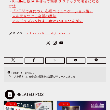
・
Kindle出版!AIを使って簡単 3 ステップで著者になる
方法
・
『7日間で身につく 心理コミュニケーション術』
・
人を惹きつける会話の魔法
・
アルゴリズムを制する者がYouTubeを制す
https://lit.link/rehero
BLOG：
HOME
お知らせ
人を惹きつける会話の魔法を出版及びリリースしました。
RELATED POST
お知らせ
お知らせ