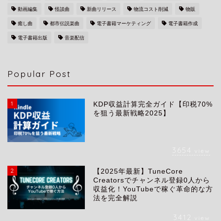
動画編集
怪談曲
新曲リリース
物流コスト削減
物販
癒し曲
都市伝説楽曲
電子書籍マーケティング
電子書籍作成
電子書籍出版
音楽配信
Popular Post
1
KDP収益計算完全ガイド【印税70%
を狙う最新戦略2025】
3654
view
2
【2025年最新】TuneCore
会社概要
Creatorsでチャンネル登録0人から
収益化！YouTubeで稼ぐ革命的な方
法を完全解説
サービス
3412
view