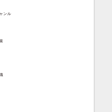
ャンル
策
識