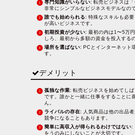
専門知識がいらない
: 転売ビジネスは
非常にシンプルなビジネスモデルなの
誰でも始められる
: 特殊なスキルも必
が高いビジネスです。
初期投資が少ない
: 最初の内は1〜5
しろ、最初から多額の資金を投入する
場所を選ばない
: PCとインターネッ
す。
デメリット
孤独な作業
: 転売ビジネスを始めてし
です。誰かと一緒に仕事をすることに
ん。
ライバルの存在
: 人気商品は他の出品
競争になることもあります。
簡単に高収入が得られるわけではない
をうのみにしないことが大切です。