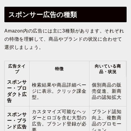
スポンサー広告の種類
Amazon内の広告には主に3種類があります。それぞれ
の特徴を理解して、商品やブランドの状況に合わせて
選択しましょう。
広告タイ
向いている商
特徴
プ
品・状況
スポンサ
検索結果や商品詳細ペー
個別商品の販
ー・プロ
ジに表示。クリック課金
売促進、新商
ダクト広
型。
品の認知拡大
告
カスタマイズ可能なヘッ
ブランド認知
スポンサ
ダーとロゴを含む大型の
向上、複数商
ー・ブラ
広告。ブランド登録が必
品のプロモー
ンド広告
要。
ション