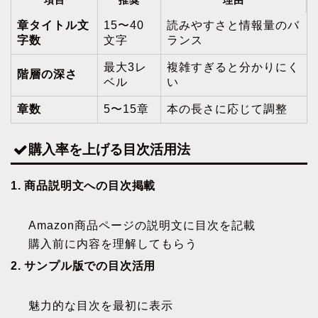
項目
推奨
理由
章タイトル文
15〜40
読みやすさと情報量のバ
字数
文字
ランス
最大3レ
複雑すぎると分かりにく
階層の深さ
ベル
い
章数
5〜15章
本の長さに応じて調整
購入率を上げる目次活用法
1. 商品説明文への目次掲載
Amazon商品ページの説明文に目次を記載
購入前に内容を理解してもらう
2. サンプル版での目次活用
魅力的な目次を最初に表示