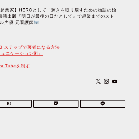
る起業家】HEROとして「輝きを取り戻すための物語の始
/書籍出版『明日が最後の日だとして』で起業までのスト
ル声優 元看護師
簡単 3 ステップで著者になる方法
ミュニケーション術』
uTubeを制す