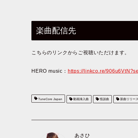
楽曲配信先
こちらのリンクからご視聴いただけます。
HERO music：
https://linkco.re/906u6VtN?s
TuneCore Japan
動画挿入曲
怪談曲
新曲リリー
あさひ