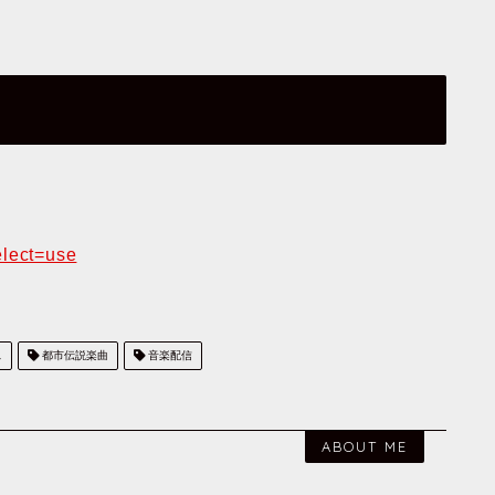
elect=use
ス
都市伝説楽曲
音楽配信
ABOUT ME