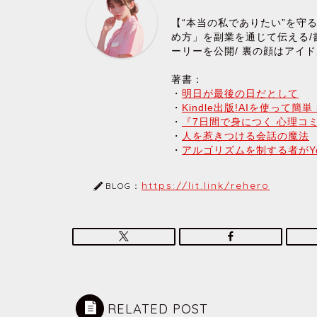
【“本当の私でありたい”を守
め方」を副業を通じて伝える
ーリーを公開/ 裏の顔はアイド
著書：
・
明日が最後の日だとして
・
Kindle出版!AIを使って
・
『7日間で身につく 心理コ
・
人を惹きつける会話の魔法
・
アルゴリズムを制する者がYo
https://lit.link/rehero
BLOG：
RELATED POST