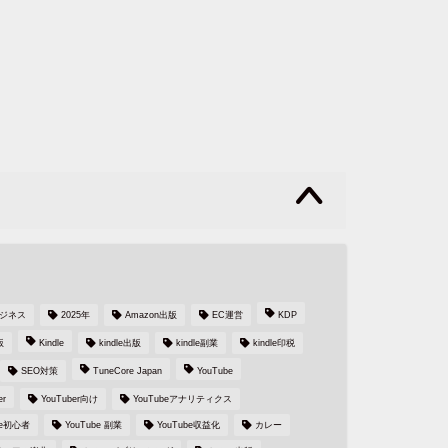
s
ビジネス
2025年
Amazon出版
EC運営
KDP
版
Kindle
kindle出版
kindle副業
kindle印税
SEO対策
TuneCore Japan
YouTube
er
YouTuber向け
YouTubeアナリティクス
be初心者
YouTube 副業
YouTube収益化
カレー