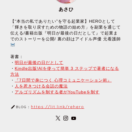
あさひ
【“本当の私でありたい”を守る起業家】HEROとして
「輝きを取り戻すための物語の始め方」を副業を通じて
伝える/書籍出版『明日が最後の日だとして』で起業ま
でのストーリーを公開/ 裏の顔はアイドル声優 元看護師
著書：
・
明日が最後の日だとして
・
Kindle出版!AIを使って簡単 3 ステップで著者になる
方法
・
『7日間で身につく 心理コミュニケーション術』
・
人を惹きつける会話の魔法
・
アルゴリズムを制する者がYouTubeを制す
https://lit.link/rehero
BLOG：