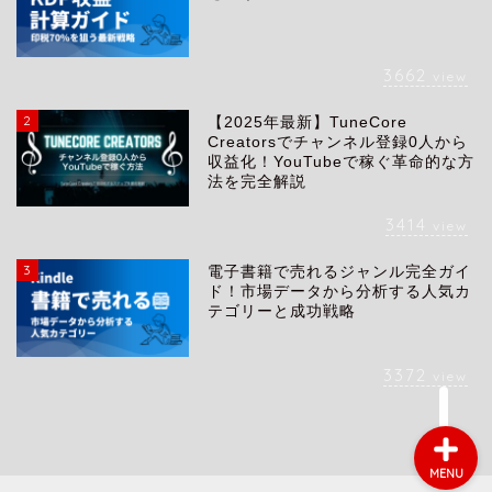
3662
view
2
【2025年最新】TuneCore
会社概要
Creatorsでチャンネル登録0人から
収益化！YouTubeで稼ぐ革命的な方
法を完全解説
サービス
3414
view
採用情報
3
電子書籍で売れるジャンル完全ガイ
ド！市場データから分析する人気カ
テゴリーと成功戦略
お問い合わせ
3372
view
MENU