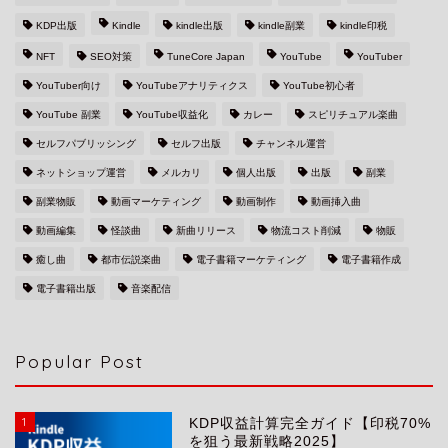
KDP出版
Kindle
kindle出版
kindle副業
kindle印税
NFT
SEO対策
TuneCore Japan
YouTube
YouTuber
YouTuber向け
YouTubeアナリティクス
YouTube初心者
YouTube 副業
YouTube収益化
カレー
スピリチュアル楽曲
セルフパブリッシング
セルフ出版
チャンネル運営
ネットショップ運営
メルカリ
個人出版
出版
副業
副業物販
動画マーケティング
動画制作
動画挿入曲
動画編集
怪談曲
新曲リリース
物流コスト削減
物販
癒し曲
都市伝説楽曲
電子書籍マーケティング
電子書籍作成
電子書籍出版
音楽配信
Popular Post
1
KDP収益計算完全ガイド【印税70%
を狙う最新戦略2025】