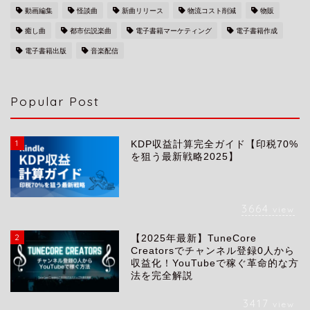
動画編集
怪談曲
新曲リリース
物流コスト削減
物販
癒し曲
都市伝説楽曲
電子書籍マーケティング
電子書籍作成
電子書籍出版
音楽配信
Popular Post
1
KDP収益計算完全ガイド【印税70%
を狙う最新戦略2025】
3664
view
2
【2025年最新】TuneCore
会社概要
Creatorsでチャンネル登録0人から
収益化！YouTubeで稼ぐ革命的な方
法を完全解説
サービス
3417
view