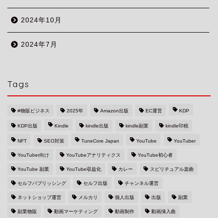
2024年10月
2024年7月
Tags
#物販ビジネス
2025年
Amazon出版
EC運営
KDP
KDP出版
Kindle
kindle出版
kindle副業
kindle印税
NFT
SEO対策
TuneCore Japan
YouTube
YouTuber
YouTuber向け
YouTubeアナリティクス
YouTube初心者
YouTube 副業
YouTube収益化
カレー
スピリチュアル楽曲
セルフパブリッシング
セルフ出版
チャンネル運営
ネットショップ運営
メルカリ
個人出版
出版
副業
副業物販
動画マーケティング
動画制作
動画挿入曲