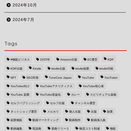
2024年10月
2024年7月
Tags
#物販ビジネス
2025年
Amazon出版
EC運営
KDP
KDP出版
Kindle
kindle出版
kindle副業
kindle印税
NFT
SEO対策
TuneCore Japan
YouTube
YouTuber
YouTuber向け
YouTubeアナリティクス
YouTube初心者
YouTube 副業
YouTube収益化
カレー
スピリチュアル楽曲
セルフパブリッシング
セルフ出版
チャンネル運営
ネットショップ運営
メルカリ
個人出版
出版
副業
副業物販
動画マーケティング
動画制作
動画挿入曲
動画編集
怪談曲
新曲リリース
物流コスト削減
物販