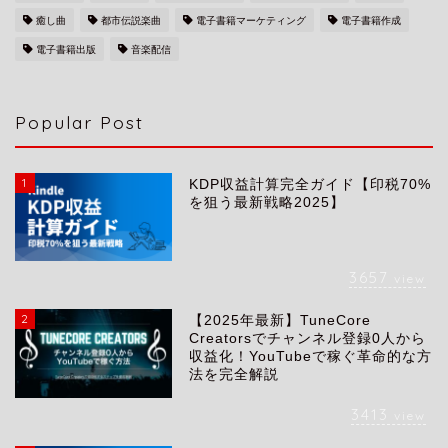
癒し曲
都市伝説楽曲
電子書籍マーケティング
電子書籍作成
電子書籍出版
音楽配信
Popular Post
1
KDP収益計算完全ガイド【印税70%
を狙う最新戦略2025】
3657
view
2
【2025年最新】TuneCore
会社概要
Creatorsでチャンネル登録0人から
収益化！YouTubeで稼ぐ革命的な方
法を完全解説
サービス
3413
view