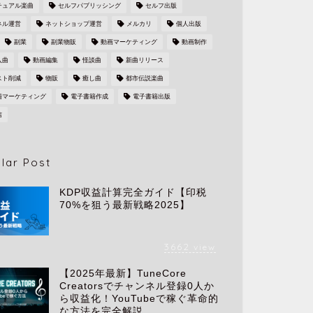
チュアル楽曲
セルフパブリッシング
セルフ出版
ネル運営
ネットショップ運営
メルカリ
個人出版
副業
副業物販
動画マーケティング
動画制作
入曲
動画編集
怪談曲
新曲リリース
スト削減
物販
癒し曲
都市伝説楽曲
籍マーケティング
電子書籍作成
電子書籍出版
信
lar Post
KDP収益計算完全ガイド【印税
70%を狙う最新戦略2025】
3662
view
【2025年最新】TuneCore
Creatorsでチャンネル登録0人か
ら収益化！YouTubeで稼ぐ革命的
な方法を完全解説