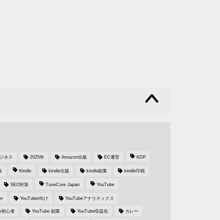
s
ビジネス
2025年
Amazon出版
EC運営
KDP
版
Kindle
kindle出版
kindle副業
kindle印税
SEO対策
TuneCore Japan
YouTube
er
YouTuber向け
YouTubeアナリティクス
be初心者
YouTube 副業
YouTube収益化
カレー