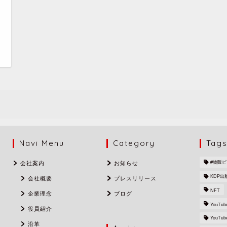
日
Navi Menu
Category
Tag
#物販
会社案内
お知らせ
KDP出
会社概要
プレスリリース
NFT
企業理念
ブログ
YouTub
役員紹介
YouTu
沿革