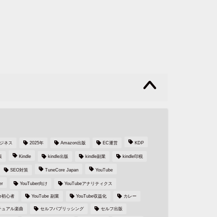
s
ビジネス
2025年
Amazon出版
EC運営
KDP
版
Kindle
kindle出版
kindle副業
kindle印税
SEO対策
TuneCore Japan
YouTube
er
YouTuber向け
YouTubeアナリティクス
be初心者
YouTube 副業
YouTube収益化
カレー
チュアル楽曲
セルフパブリッシング
セルフ出版