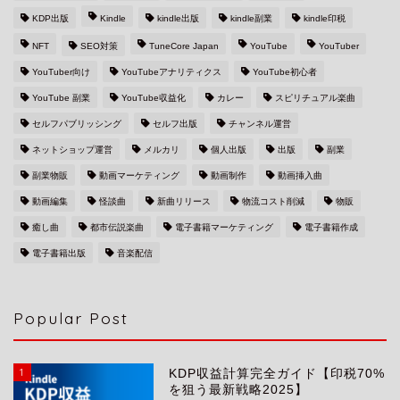
KDP出版
Kindle
kindle出版
kindle副業
kindle印税
NFT
SEO対策
TuneCore Japan
YouTube
YouTuber
YouTuber向け
YouTubeアナリティクス
YouTube初心者
YouTube 副業
YouTube収益化
カレー
スピリチュアル楽曲
セルフパブリッシング
セルフ出版
チャンネル運営
ネットショップ運営
メルカリ
個人出版
出版
副業
副業物販
動画マーケティング
動画制作
動画挿入曲
動画編集
怪談曲
新曲リリース
物流コスト削減
物販
癒し曲
都市伝説楽曲
電子書籍マーケティング
電子書籍作成
電子書籍出版
音楽配信
Popular Post
1
KDP収益計算完全ガイド【印税70%
を狙う最新戦略2025】