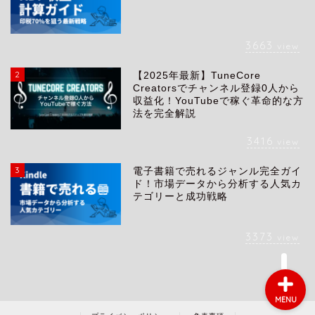
3663
view
2
【2025年最新】TuneCore
会社概要
Creatorsでチャンネル登録0人から
収益化！YouTubeで稼ぐ革命的な方
法を完全解説
サービス
3416
view
採用情報
3
電子書籍で売れるジャンル完全ガイ
ド！市場データから分析する人気カ
テゴリーと成功戦略
お問い合わせ
3373
view
MENU