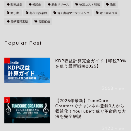
動画編集
怪談曲
新曲リリース
物流コスト削減
物販
癒し曲
都市伝説楽曲
電子書籍マーケティング
電子書籍作成
電子書籍出版
音楽配信
Popular Post
1
KDP収益計算完全ガイド【印税70%
を狙う最新戦略2025】
3668
view
2
【2025年最新】TuneCore
会社概要
Creatorsでチャンネル登録0人から
収益化！YouTubeで稼ぐ革命的な方
法を完全解説
サービス
3420
view