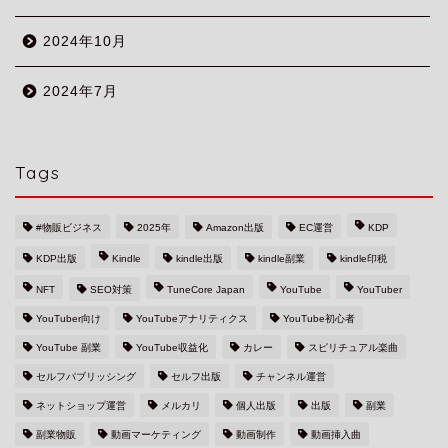
2024年10月
2024年7月
Tags
#物販ビジネス
2025年
Amazon出版
EC運営
KDP
KDP出版
Kindle
kindle出版
kindle副業
kindle印税
NFT
SEO対策
TuneCore Japan
YouTube
YouTuber
YouTuber向け
YouTubeアナリティクス
YouTube初心者
YouTube 副業
YouTube収益化
カレー
スピリチュアル楽曲
セルフパブリッシング
セルフ出版
チャンネル運営
ネットショップ運営
メルカリ
個人出版
出版
副業
副業物販
動画マーケティング
動画制作
動画挿入曲