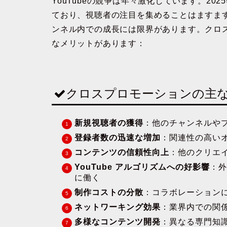
YouTubeの競争は年々激化しています。20
ており、視聴者の注目を集めることはますま
ンネル内での成長には限界があります。クロ
なメリットがあります：
クロスプロモーションの主
新規視聴者の獲得
：他のチャンネルや
登録者数の迅速な増加
：関連性の高い
コンテンツの信頼性向上
：他のクリエ
YouTube アルゴリズムへの好影響
：外
に働く
制作コストの分散
：コラボレーション
ネットワーキング効果
：業界内での関
多様なコンテンツ開発
：異なる専門知