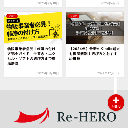
2025年4月18日
2025年4月7日
ブログ
ブログ
会社概要
サービス
物販事業者必見！帳簿の付け
【2024年】最新のKindle端末
採用情報
方完全ガイド - 手書き・エク
を徹底解剖！選び方とおすす
セル・ソフトの選び方まで徹
め機種
底解説
お問い合わせ
2025年8月18日
2024年12月12日
MENU