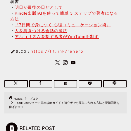
著書：
・
明日が最後の日だとして
・
Kindle出版!AIを使って簡単 3 ステップで著者になる
方法
・
『7日間で身につく 心理コミュニケーション術』
・
人を惹きつける会話の魔法
・
アルゴリズムを制する者がYouTubeを制す
https://lit.link/rehero
BLOG：
HOME
ブログ
YouTubeショート完全攻略ガイド：初心者でも簡単に作れる方法と視聴回数を
伸ばすコツ
RELATED POST