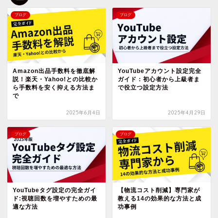
ブログ
ブログ
Amazon出品手数料を徹底解
YouTubeアカウント設定完全
説！楽天・Yahoo!との比較か
ガイド：初心者から上級者ま
ら手数料を安く抑える方法ま
で役立つ設定方法
で
2025年6月4日
2025年4月29日
ブログ
ブログ
YouTubeタグ設定の完全ガイ
【物流コスト削減】専門家が
ド:視聴回数を増やすための最
教える14の効果的な方法と成
適な方法
功事例