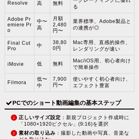
ーグレーディングに優れ
Resolve
高
無料
る
月額
Adobe Pr
中〜
業界標準、Adobe製品と
emiere Pr
2,480
高
の連携が◎
o
円〜
38,80
Mac専用、直感的操作、
Final Cut
中
0円
Pro
レンダリングが速い
Mac/iOS用、初心者向け
低
無料
iMovie
で簡単操作
低〜
7,900
使いやすく初心者向け、
Filmora
円〜
中
エフェクト豊富
PCでのショート動画編集の基本ステップ
正しいサイズ設定
：新規プロジェクト作成時に
「1080×1920ピクセル」(9:16)を選択
素材の取り込み
：撮影した動画や写真、音楽な