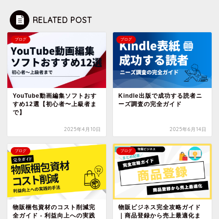
RELATED POST
ブログ
ブログ
YouTube動画編集ソフトおす
Kindle出版で成功する読者ニ
すめ12選【初心者〜上級者ま
ーズ調査の完全ガイド
で】
2025年4月10日
2025年6月14日
ブログ
ブログ
物販梱包資材のコスト削減完
物販ビジネス完全攻略ガイド
全ガイド - 利益向上への実践
｜商品登録から売上最適化ま