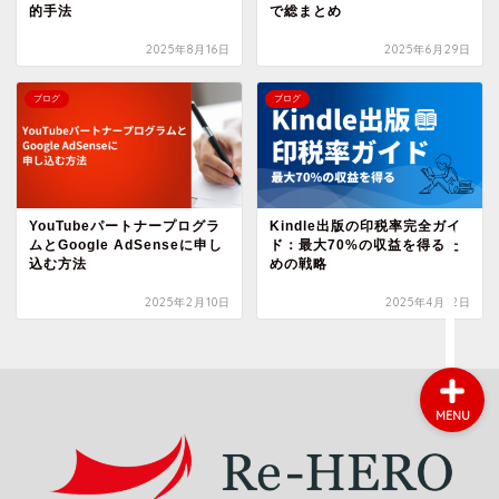
的手法
で総まとめ
2025年8月16日
2025年6月29日
会社概要
ブログ
ブログ
サービス
採用情報
YouTubeパートナープログラ
Kindle出版の印税率完全ガイ
ムとGoogle AdSenseに申し
ド：最大70%の収益を得るた
お問い合わせ
込む方法
めの戦略
2025年2月10日
2025年4月12日
MENU