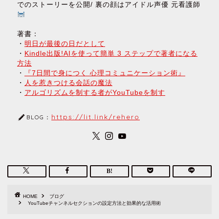
でのストーリーを公開/ 裏の顔はアイドル声優 元看護師
著書：
・
明日が最後の日だとして
・
Kindle出版!AIを使って簡単 3 ステップで著者になる
方法
・
『7日間で身につく 心理コミュニケーション術』
・
人を惹きつける会話の魔法
・
アルゴリズムを制する者がYouTubeを制す
https://lit.link/rehero
BLOG：
HOME
ブログ
YouTubeチャンネルセクションの設定方法と効果的な活用術