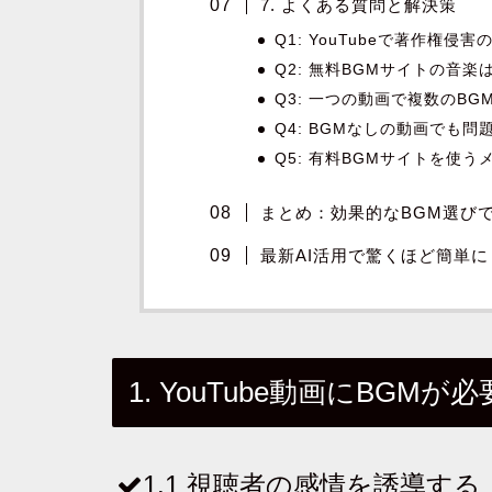
7. よくある質問と解決策
Q1: YouTubeで著作権
Q2: 無料BGMサイトの音
Q3: 一つの動画で複数のB
Q4: BGMなしの動画でも問
Q5: 有料BGMサイトを使う
まとめ：効果的なBGM選び
最新AI活用で驚くほど簡単
1. YouTube動画にBGM
1.1 視聴者の感情を誘導す