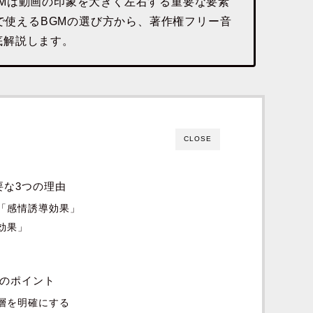
Mは動画の印象を大きく左右する重要な要素
画で使えるBGMの選び方から、著作権フリー音
底解説します。
CLOSE
必要な3つの理由
る「感情誘導効果」
グ効果」
つのポイント
ト層を明確にする