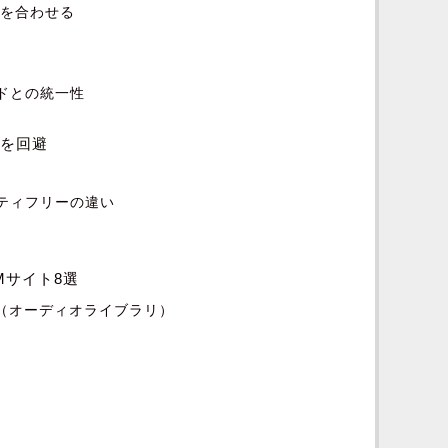
さを合わせる
ンドとの統一性
ルを回避
リティフリーの違い
Mサイト8選
ibrary（オーディオライブラリ）