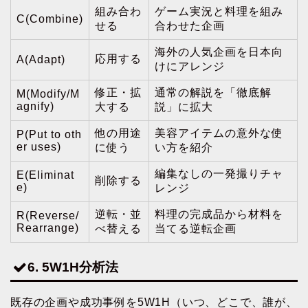
組み合わ
ゲーム実況と料理を組み
C(Combine)
せる
合わせた企画
海外の人気企画を日本向
応用する
A(Adapt)
けにアレンジ
修正・拡
通常の解説を「徹底解
M(Modify/M
agnify)
大する
説」に拡大
他の用途
美容アイテムの意外な使
P(Put to oth
er uses)
に使う
い方を紹介
編集なしの一発撮りチャ
E(Eliminat
削除する
e)
レンジ
逆転・並
料理の完成品から材料を
R(Reverse/
Rearrange)
べ替える
当てる逆転企画
6. 5W1H分析法
既存の企画や成功事例を5W1H（いつ、どこで、誰が、