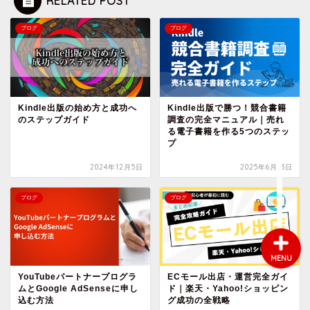
RELATED POST
ブログ
ブログ
会社概要
サービス
Kindle出版の始め方と成功へ
Kindle出版で勝つ！競合書籍
のステップガイド
調査の完全マニュアル｜売れ
採用情報
る電子書籍を作る5つのステッ
プ
お問い合わせ
2024年12月5日
2025年6月13日
ブログ
ブログ
MENU
YouTubeパートナープログラ
ECモール出店・運営完全ガイ
ムとGoogle AdSenseに申し
ド｜楽天・Yahoo!ショッピン
込む方法
グ成功の全戦略