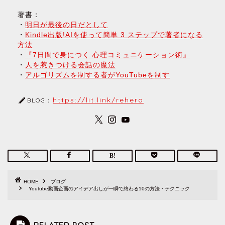
著書：
・
明日が最後の日だとして
・
Kindle出版!AIを使って簡単 3 ステップで著者になる
方法
・
『7日間で身につく 心理コミュニケーション術』
・
人を惹きつける会話の魔法
・
アルゴリズムを制する者がYouTubeを制す
https://lit.link/rehero
BLOG：
HOME
ブログ
Youtube動画企画のアイデア出しが一瞬で終わる10の方法・テクニック