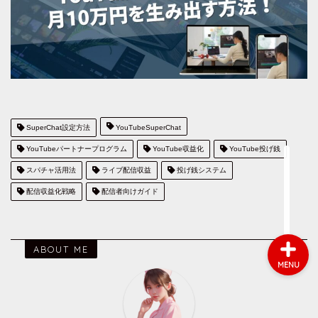
会社概要
サービス
採用情報
SuperChat設定方法
YouTubeSuperChat
YouTubeパートナープログラム
YouTube収益化
YouTube投げ銭
お問い合わせ
スパチャ活用法
ライブ配信収益
投げ銭システム
配信収益化戦略
配信者向けガイド
ABOUT ME
MENU