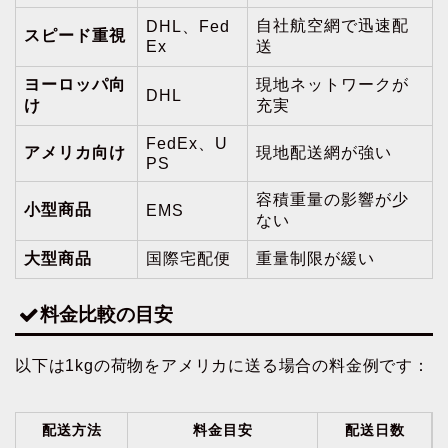
自社航空網で迅速配
DHL、Fed
スピード重視
Ex
送
ヨーロッパ向
現地ネットワークが
DHL
け
充実
FedEx、U
アメリカ向け
現地配送網が強い
PS
容積重量の影響が少
小型商品
EMS
ない
大型商品
国際宅配便
重量制限が緩い
料金比較の目安
以下は1kgの荷物をアメリカに送る場合の料金例です：
配送方法
料金目安
配送日数