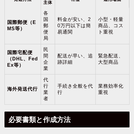
主体
各
国
料金が安い、2
小型・軽量
国際郵便（E
郵
0万円以下は簡
商品、コス
MS等）
便
易通関
ト重視
局
民
国際宅配便
間
配送が早い、追
緊急配送、
（DHL、Fed
企
跡詳細
大型商品
Ex等）
業
代
行
手続き全般を代
業務効率化
海外発送代行
業
行
重視
者
必要書類と作成方法