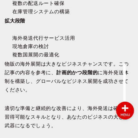
複数の配送ルート確保
在庫管理システムの構築
拡大段階
会社概要
海外発送代行サービス活用
サービス
現地倉庫の検討
複数国展開の最適化
採用情報
物販の海外展開は大きなビジネスチャンスです。この
記事の内容を参考に、
計画的かつ段階的
に海外発送体
お問い合わせ
制を構築し、グローバルなビジネス展開を成功させて
ください。
適切な準備と継続的な改善により、海外発送は確実に
MENU
習得可能なスキルとなり、あなたのビジネスの大きな
武器になるでしょう。